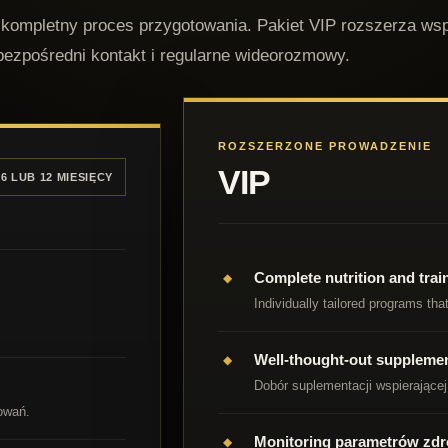
 kompletny proces przygotowania. Pakiet VIP rozszerza wsp
bezpośredni kontakt i regularne wideorozmowy.
ROZSZERZONE PROWADZENIE
VIP
 6 LUB 12 MIESIĘCY
Complete nutrition and trai
Individually tailored programs th
Well-thought-out suppleme
Dobór suplementacji wspierającej
towań.
Monitoring parametrów zd