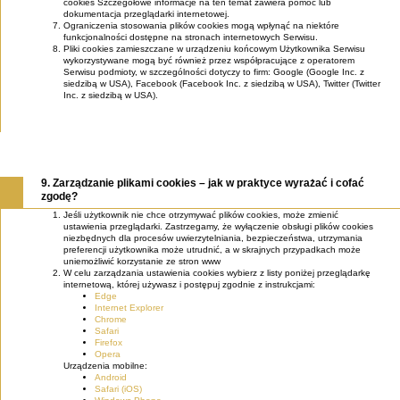
cookies Szczegółowe informacje na ten temat zawiera pomoc lub
dokumentacja przeglądarki internetowej.
Ograniczenia stosowania plików cookies mogą wpłynąć na niektóre
funkcjonalności dostępne na stronach internetowych Serwisu.
Pliki cookies zamieszczane w urządzeniu końcowym Użytkownika Serwisu
wykorzystywane mogą być również przez współpracujące z operatorem
Serwisu podmioty, w szczególności dotyczy to firm: Google (Google Inc. z
siedzibą w USA), Facebook (Facebook Inc. z siedzibą w USA), Twitter (Twitter
Inc. z siedzibą w USA).
9. Zarządzanie plikami cookies – jak w praktyce wyrażać i cofać
zgodę?
Jeśli użytkownik nie chce otrzymywać plików cookies, może zmienić
ustawienia przeglądarki. Zastrzegamy, że wyłączenie obsługi plików cookies
niezbędnych dla procesów uwierzytelniania, bezpieczeństwa, utrzymania
preferencji użytkownika może utrudnić, a w skrajnych przypadkach może
uniemożliwić korzystanie ze stron www
W celu zarządzania ustawienia cookies wybierz z listy poniżej przeglądarkę
internetową, której używasz i postępuj zgodnie z instrukcjami:
Edge
Internet Explorer
Chrome
Safari
Firefox
Opera
Urządzenia mobilne:
Android
Safari (iOS)