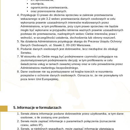
usunięcia,
ograniczenia przetwarzania,
oraz przenoszenia danych.
Przysługuje Ci prawo do złożenia sprzeciwu w zakresie przetwarzania
wskazanego w pkt 3.2 wobec przetwarzania danych osobowych w celu
wykonania prawnie uzasadnionych interesów realizowanych przez
Administratora, w tym profilowania, przy czym prawo sprzeciwu nie będzie
mogło być wykonane w przypadku istnienia ważnych prawnie uzasadnionych
podstaw do przetwarzania, nadrzędnych wobec Ciebie interesów, praw i
wolności, w szczególności ustalenia, dochodzenia lub obrony roszczeń.
Na działania Administratora przysługuje skarga do Prezesa Urzędu Ochrony
Danych Osobowych, ul. Stawki 2, 00-193 Warszawa.
Podanie danych osobowych jest dobrowolne, lecz niezbędne do obsługi
Serwisu.
W stosunku do Ciebie mogą być podejmowane czynności polegające na
zautomatyzowanym podejmowaniu decyzji, w tym profilowaniu w celu
świadczenia usług w ramach zawartej umowy oraz w celu prowadzenia przez
Administratora marketingu bezpośredniego.
Dane osobowe nie są przekazywane od krajów trzecich w rozumieniu
przepisów o ochronie danych osobowych. Oznacza to, że nie przesyłamy ich
poza teren Unii Europejskiej.
5. Informacje w formularzach
Serwis zbiera informacje podane dobrowolnie przez użytkownika, w tym dane
osobowe, o ile zostaną one podane.
Serwis może zapisać informacje o parametrach połączenia (oznaczenie
czasu, adres IP).
Serwis, w niektórych wypadkach, może zapisać informację ułatwiającą