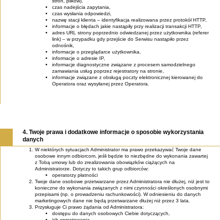
stron, plików),
czas nadejścia zapytania,
czas wysłania odpowiedzi,
nazwę stacji klienta – identyfikacja realizowana przez protokół HTTP,
informacje o błędach jakie nastąpiły przy realizacji transakcji HTTP,
adres URL strony poprzednio odwiedzanej przez użytkownika (referer
link) – w przypadku gdy przejście do Serwisu nastąpiło przez
odnośnik,
informacje o przeglądarce użytkownika,
informacje o adresie IP,
informacje diagnostyczne związane z procesem samodzielnego
zamawiania usług poprzez rejestratory na stronie,
informacje związane z obsługą poczty elektronicznej kierowanej do
Operatora oraz wysyłanej przez Operatora.
4. Twoje prawa i dodatkowe informacje o sposobie wykorzystania
danych
W niektórych sytuacjach Administrator ma prawo przekazywać Twoje dane
osobowe innym odbiorcom, jeśli będzie to niezbędne do wykonania zawartej
z Tobą umowy lub do zrealizowania obowiązków ciążących na
Administratorze. Dotyczy to takich grup odbiorców:
operatorzy płatności
Twoje dane osobowe przetwarzane przez Administratora nie dłużej, niż jest to
konieczne do wykonania związanych z nimi czynności określonych osobnymi
przepisami (np. o prowadzeniu rachunkowości). W odniesieniu do danych
marketingowych dane nie będą przetwarzane dłużej niż przez 3 lata.
Przysługuje Ci prawo żądania od Administratora:
dostępu do danych osobowych Ciebie dotyczących,
ich sprostowania,