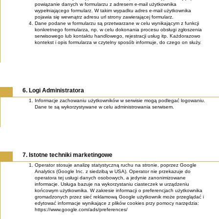
powiązanie danych w formularzu z adresem e-mail użytkownika
wypełniającego formularz. W takim wypadku adres e-mail użytkownika
pojawia się wewnątrz adresu url strony zawierającej formularz.
Dane podane w formularzu są przetwarzane w celu wynikającym z funkcji
konkretnego formularza, np. w celu dokonania procesu obsługi zgłoszenia
serwisowego lub kontaktu handlowego, rejestracji usług itp. Każdorazowo
kontekst i opis formularza w czytelny sposób informuje, do czego on służy.
6. Logi Administratora
Informacje zachowaniu użytkowników w serwisie mogą podlegać logowaniu.
Dane te są wykorzystywane w celu administrowania serwisem.
7. Istotne techniki marketingowe
Operator stosuje analizę statystyczną ruchu na stronie, poprzez Google
Analytics (Google Inc. z siedzibą w USA). Operator nie przekazuje do
operatora tej usługi danych osobowych, a jedynie zanonimizowane
informacje. Usługa bazuje na wykorzystaniu ciasteczek w urządzeniu
końcowym użytkownika. W zakresie informacji o preferencjach użytkownika
gromadzonych przez sieć reklamową Google użytkownik może przeglądać i
edytować informacje wynikające z plików cookies przy pomocy narzędzia:
https://www.google.com/ads/preferences/