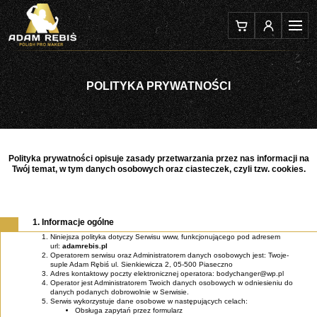
Skip
to
content
POLITYKA PRYWATNOŚCI
Polityka prywatności opisuje zasady przetwarzania przez nas informacji na
Twój temat, w tym danych osobowych oraz ciasteczek, czyli tzw. cookies.
1. Informacje ogólne
Niniejsza polityka dotyczy Serwisu www, funkcjonującego pod adresem
url:
adamrebis.pl
Operatorem serwisu oraz Administratorem danych osobowych jest: Twoje-
suple Adam Rębiś ul. Sienkiewicza 2, 05-500 Piaseczno
Adres kontaktowy poczty elektronicznej operatora: bodychanger@wp.pl
Operator jest Administratorem Twoich danych osobowych w odniesieniu do
danych podanych dobrowolnie w Serwisie.
Serwis wykorzystuje dane osobowe w następujących celach:
Obsługa zapytań przez formularz