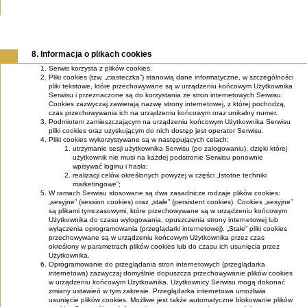
8. Informacja o plikach cookies
Serwis korzysta z plików cookies.
Pliki cookies (tzw. „ciasteczka”) stanowią dane informatyczne, w szczególności
pliki tekstowe, które przechowywane są w urządzeniu końcowym Użytkownika
Serwisu i przeznaczone są do korzystania ze stron internetowych Serwisu.
Cookies zazwyczaj zawierają nazwę strony internetowej, z której pochodzą,
czas przechowywania ich na urządzeniu końcowym oraz unikalny numer.
Podmiotem zamieszczającym na urządzeniu końcowym Użytkownika Serwisu
pliki cookies oraz uzyskującym do nich dostęp jest operator Serwisu.
Pliki cookies wykorzystywane są w następujących celach:
utrzymanie sesji użytkownika Serwisu (po zalogowaniu), dzięki której
użytkownik nie musi na każdej podstronie Serwisu ponownie
wpisywać loginu i hasła;
realizacji celów określonych powyżej w części „Istotne techniki
marketingowe”;
W ramach Serwisu stosowane są dwa zasadnicze rodzaje plików cookies:
„sesyjne” (session cookies) oraz „stałe” (persistent cookies). Cookies „sesyjne”
są plikami tymczasowymi, które przechowywane są w urządzeniu końcowym
Użytkownika do czasu wylogowania, opuszczenia strony internetowej lub
wyłączenia oprogramowania (przeglądarki internetowej). „Stałe” pliki cookies
przechowywane są w urządzeniu końcowym Użytkownika przez czas
określony w parametrach plików cookies lub do czasu ich usunięcia przez
Użytkownika.
Oprogramowanie do przeglądania stron internetowych (przeglądarka
internetowa) zazwyczaj domyślnie dopuszcza przechowywanie plików cookies
w urządzeniu końcowym Użytkownika. Użytkownicy Serwisu mogą dokonać
zmiany ustawień w tym zakresie. Przeglądarka internetowa umożliwia
usunięcie plików cookies. Możliwe jest także automatyczne blokowanie plików