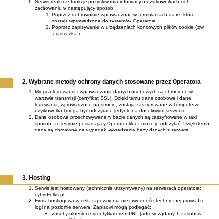
Serwis realizuje funkcje pozyskiwania informacji o użytkownikach i ich
zachowaniu w następujący sposób:
Poprzez dobrowolnie wprowadzone w formularzach dane, które
zostają wprowadzone do systemów Operatora.
Poprzez zapisywanie w urządzeniach końcowych plików cookie (tzw.
„ciasteczka”).
2. Wybrane metody ochrony danych stosowane przez Operatora
Miejsca logowania i wprowadzania danych osobowych są chronione w
warstwie transmisji (certyfikat SSL). Dzięki temu dane osobowe i dane
logowania, wprowadzone na stronie, zostają zaszyfrowane w komputerze
użytkownika i mogą być odczytane jedynie na docelowym serwerze.
Dane osobowe przechowywane w bazie danych są zaszyfrowane w taki
sposób, że jedynie posiadający Operator klucz może je odczytać. Dzięki temu
dane są chronione na wypadek wykradzenia bazy danych z serwera.
3. Hosting
Serwis jest hostowany (technicznie utrzymywany) na serwerach operatora:
cyberFolks.pl
Firma hostingowa w celu zapewnienia niezawodności technicznej prowadzi
logi na poziomie serwera. Zapisowi mogą podlegać:
zasoby określone identyfikatorem URL (adresy żądanych zasobów –