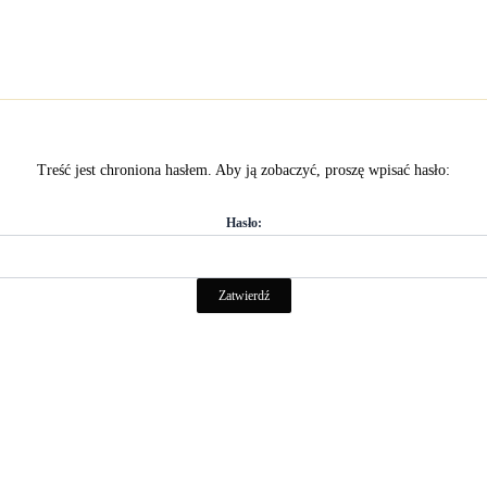
Strona główna
Konsultacja indywidualna
Kompletne prowadz
Treść jest chroniona hasłem. Aby ją zobaczyć, proszę wpisać hasło:
Hasło: