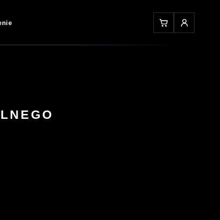
enie
ALNEGO