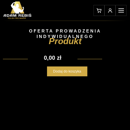
Przejdź
do
treści
OFERTA PROWADZENIA
INDYWIDUALNEGO
Produkt
0,00
zł
ilość
Dodaj do koszyka
Produkt