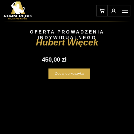
Przejdź
do
treści
OFERTA PROWADZENIA
INDYWIDUALNEGO
Hubert Więcek
450,00
zł
ilość
Dodaj do koszyka
Hubert
Więcek